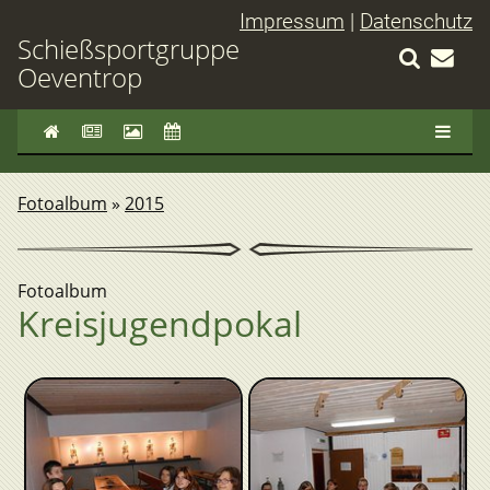
Impressum
|
Datenschutz
Schießsportgruppe
Oeventrop
Fotoalbum
»
2015
Fotoalbum
Kreisjugendpokal